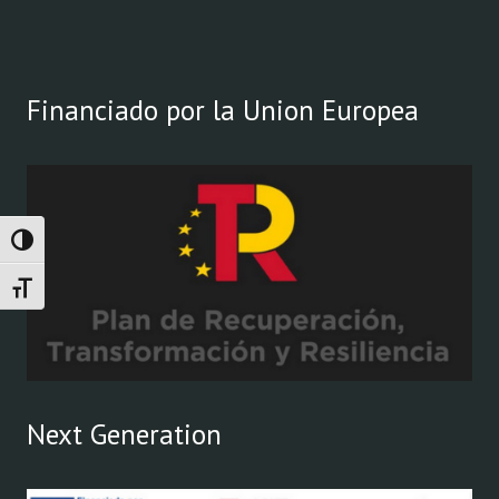
Financiado por la Union Europea
Alternar alto contraste
Alternar tamaño de letra
Next Generation