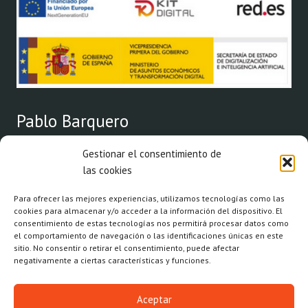
Pablo Barquero
Gestionar el consentimiento de
Arquitecto por la Escuela Superior de Arquitectura de
las cookies
Valencia desde el año 1999 y colegiado del Colegio Oficial de
Arquitecto de Valencia desde el año 2000.
Para ofrecer las mejores experiencias, utilizamos tecnologías como las
cookies para almacenar y/o acceder a la información del dispositivo. El
consentimiento de estas tecnologías nos permitirá procesar datos como
Correo electrón
Whats
Link
el comportamiento de navegación o las identificaciones únicas en este
sitio. No consentir o retirar el consentimiento, puede afectar
negativamente a ciertas características y funciones.
Aceptar