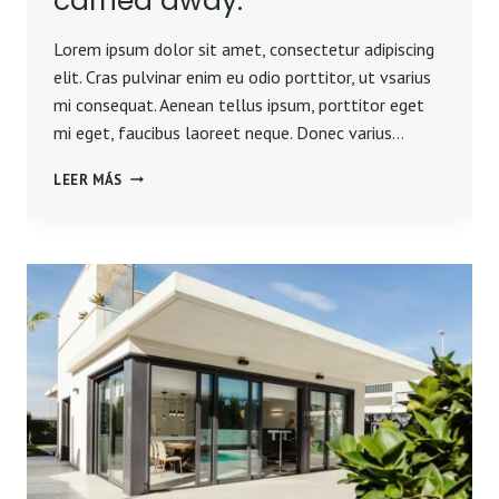
carried away.
Lorem ipsum dolor sit amet, consectetur adipiscing
elit. Cras pulvinar enim eu odio porttitor, ut vsarius
mi consequat. Aenean tellus ipsum, porttitor eget
mi eget, faucibus laoreet neque. Donec varius…
REAL
LEER MÁS
ESTATE
CANNOT
BE
LOST
OR
STOLEN,
NOR
CAN
IT
BE
CARRIED
AWAY.