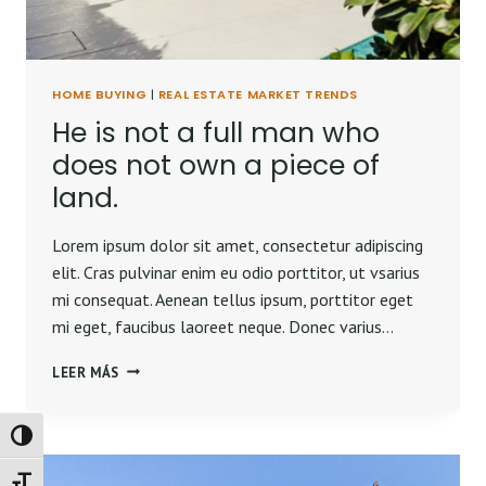
HOME BUYING
|
REAL ESTATE MARKET TRENDS
He is not a full man who
does not own a piece of
land.
Lorem ipsum dolor sit amet, consectetur adipiscing
elit. Cras pulvinar enim eu odio porttitor, ut vsarius
mi consequat. Aenean tellus ipsum, porttitor eget
mi eget, faucibus laoreet neque. Donec varius…
HE
LEER MÁS
IS
NOT
A
Alternar alto contraste
FULL
MAN