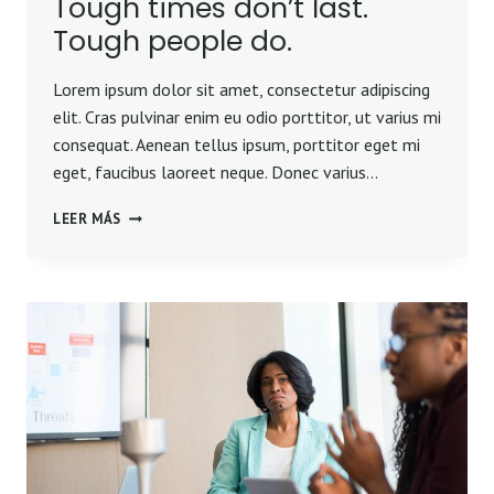
Tough times don’t last.
Tough people do.
Lorem ipsum dolor sit amet, consectetur adipiscing
elit. Cras pulvinar enim eu odio porttitor, ut varius mi
consequat. Aenean tellus ipsum, porttitor eget mi
eget, faucibus laoreet neque. Donec varius…
TOUGH
LEER MÁS
TIMES
DON’T
LAST.
TOUGH
PEOPLE
DO.