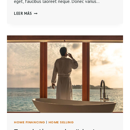
eget, faucibus laoreet neque. Donec varius…
BELIEVE
LEER MÁS
YOU
CAN
AND
YOU’RE
HALFWAY
THERE.
HOME FINANCING
|
HOME SELLING