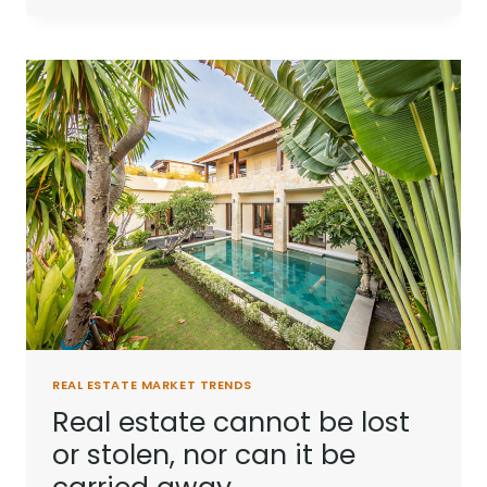
INVESTMENT
ON
EARTH
IS
EARTH.
REAL ESTATE MARKET TRENDS
Real estate cannot be lost
or stolen, nor can it be