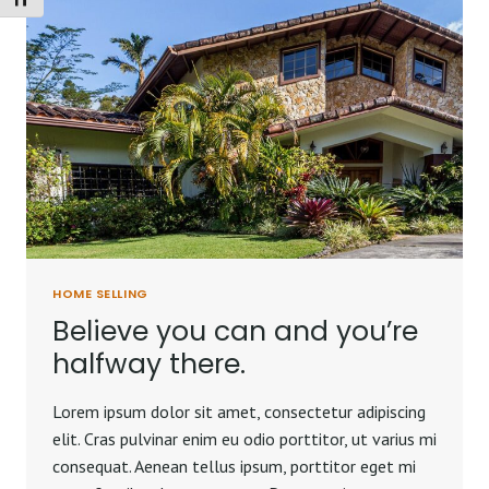
Alternar tamaño de letra
WHO
DOES
NOT
OWN
A
PIECE
OF
LAND.
HOME SELLING
Believe you can and you’re
halfway there.
Lorem ipsum dolor sit amet, consectetur adipiscing
elit. Cras pulvinar enim eu odio porttitor, ut varius mi
consequat. Aenean tellus ipsum, porttitor eget mi