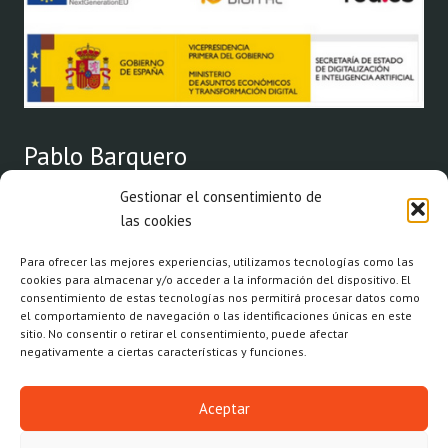
Pablo Barquero
Gestionar el consentimiento de
Arquitecto por la Escuela Superior de Arquitectura de
las cookies
Valencia desde el año 1999 y colegiado del Colegio Oficial de
Para ofrecer las mejores experiencias, utilizamos tecnologías como las
Arquitecto de Valencia desde el año 2000.
cookies para almacenar y/o acceder a la información del dispositivo. El
consentimiento de estas tecnologías nos permitirá procesar datos como
el comportamiento de navegación o las identificaciones únicas en este
Correo
Whats
Lin
sitio. No consentir o retirar el consentimiento, puede afectar
electrónic
negativamente a ciertas características y funciones.
Aceptar
© 2026 Pablo Barquero BARQUERO BLAT S.L. todos los derechos